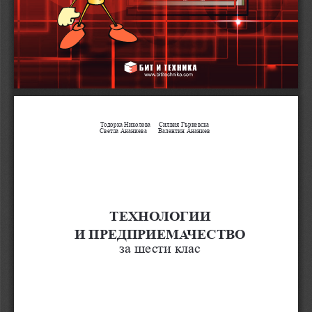
Тодорка Николова     Силвия Гърневска
Светла Ананиева       Валентин Ананиев
ТЕХНОЛОГИИ 
И ПРЕДПРИЕМАЧЕСТВО
за шести клас