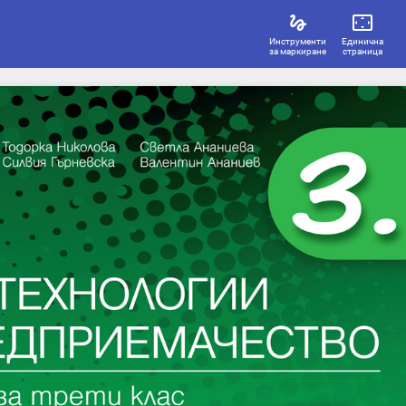
Инструменти
Единична
за маркиране
страница